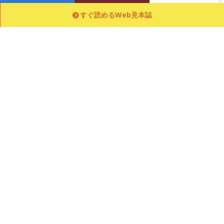
すぐ読めるWeb見本誌
「人事の地図」
ページ
お問い合わせ
のポイント
トップへ
お申し込みはこちら
『人事の地図』リニューアル発刊中止
について（2025年2月7日更新）