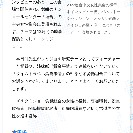
ンタビューのあと、この会
2022連合中央女性集会の様子。
場で開催される労組のナシ
本インタビュー後、パネルトー
ョナルセンター「連合」の
クセッション「オッサンの壁と
中央女性集会に登壇されま
クミジョの壁・崖」にパネリス
す。テーマは12月号の時事
トとして登壇されました。
探訪と同じく「クミジ
ョ」。
本日は先生がクミジョを研究テーマとしてフィーチャー
した背景や、姉妹紙『賃金事情』で連載をいただいている
「タイムトラベル労務事情」の軸をなす労働組合について
お話をうかがってまいります。どうぞよろしくお願いいた
します。
※１クミジョ：労働組合の女性の役員、専従職員、役員
候補者、関係機関勤務者、組織内議員など広く労働界の女
性を指す愛称
本田氏