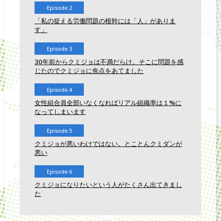
Episode 2
「私の捉える労働問題の根幹には「人」がありま
す」
Episode 3
30年前からクミジョは不満だらけ。そこに問題を感
じたのでクミジョに焦点をあてました
Episode 4
女性組合員全部いなくなればリアル組織率は１%に
なってしまいます
Episode 5
クミジョが悪いわけではない。とことんクミダンが
悪い
Episode 6
クミジョになりたいという人がたくさん出てきまし
た