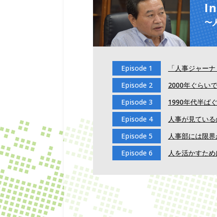
I
〜
Episode 1
「人事ジャーナ
Episode 2
2000年ぐら
Episode 3
1990年代半
Episode 4
人事が見ている
Episode 5
人事部には限界
Episode 6
人を活かすため